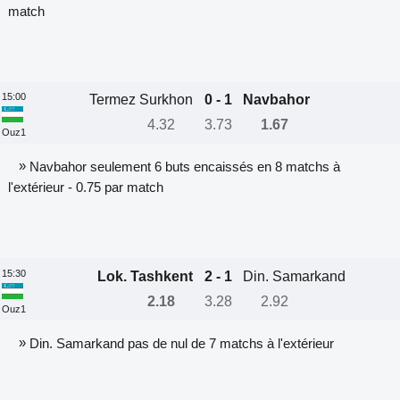
match
15:00
Termez Surkhon
0 - 1
Navbahor
4.32
3.73
1.67
Ouz1
»
Navbahor seulement 6 buts encaissés en 8 matchs à
l'extérieur - 0.75 par match
15:30
Lok. Tashkent
2 - 1
Din. Samarkand
2.18
3.28
2.92
Ouz1
»
Din. Samarkand pas de nul de 7 matchs à l'extérieur