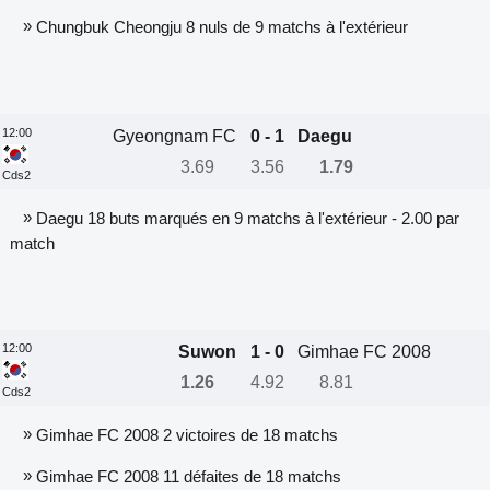
»
Chungbuk Cheongju 8 nuls de 9 matchs à l'extérieur
12:00
Gyeongnam FC
0 - 1
Daegu
3.69
3.56
1.79
Cds2
»
Daegu 18 buts marqués en 9 matchs à l'extérieur - 2.00 par
match
12:00
Suwon
1 - 0
Gimhae FC 2008
1.26
4.92
8.81
Cds2
»
Gimhae FC 2008 2 victoires de 18 matchs
»
Gimhae FC 2008 11 défaites de 18 matchs