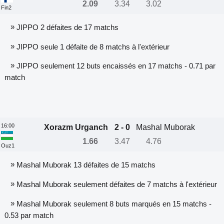
2.09
3.34
3.02
Fin2
»
JIPPO 2 défaites de 17 matchs
»
JIPPO seule 1 défaite de 8 matchs à l'extérieur
»
JIPPO seulement 12 buts encaissés en 17 matchs - 0.71 par
match
16:00
Xorazm Urganch
2 - 0
Mashal Muborak
1.66
3.47
4.76
Ouz1
»
Mashal Muborak 13 défaites de 15 matchs
»
Mashal Muborak seulement défaites de 7 matchs à l'extérieur
»
Mashal Muborak seulement 8 buts marqués en 15 matchs -
0.53 par match