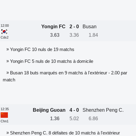
12:00
Yongin FC
2 - 0
Busan
3.63
3.36
1.84
Cds2
»
Yongin FC 10 nuls de 19 matchs
»
Yongin FC 5 nuls de 10 matchs à domicile
»
Busan 18 buts marqués en 9 matchs à l'extérieur - 2.00 par
match
12:35
Beijing Guoan
4 - 0
Shenzhen Peng C.
1.36
5.02
6.86
Chn1
»
Shenzhen Peng C. 8 défaites de 10 matchs à l'extérieur