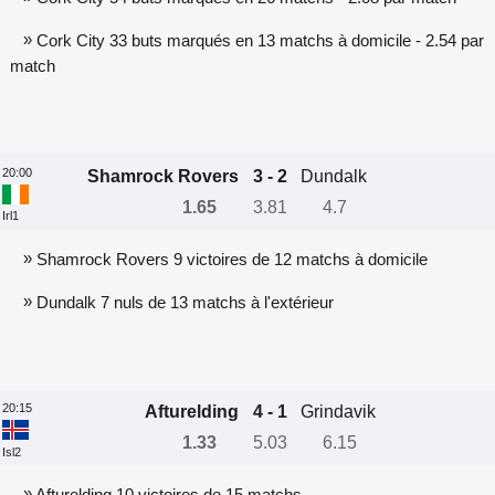
»
Cork City 33 buts marqués en 13 matchs à domicile - 2.54 par
match
20:00
Shamrock Rovers
3 - 2
Dundalk
1.65
3.81
4.7
Irl1
»
Shamrock Rovers 9 victoires de 12 matchs à domicile
»
Dundalk 7 nuls de 13 matchs à l'extérieur
20:15
Afturelding
4 - 1
Grindavik
1.33
5.03
6.15
Isl2
»