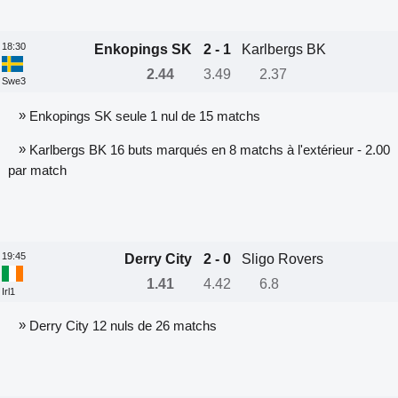
18:30
Enkopings SK
2 - 1
Karlbergs BK
2.44
3.49
2.37
Swe3
»
Enkopings SK seule 1 nul de 15 matchs
»
Karlbergs BK 16 buts marqués en 8 matchs à l'extérieur - 2.00
par match
19:45
Derry City
2 - 0
Sligo Rovers
1.41
4.42
6.8
Irl1
»
Derry City 12 nuls de 26 matchs