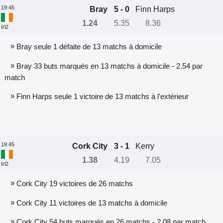
19:45
Bray
5 - 0
Finn Harps
1.24
5.35
8.36
Irl2
»
Bray seule 1 défaite de 13 matchs à domicile
»
Bray 33 buts marqués en 13 matchs à domicile - 2.54 par
match
»
Finn Harps seule 1 victoire de 13 matchs à l'extérieur
19:45
Cork City
3 - 1
Kerry
1.38
4.19
7.05
Irl2
»
Cork City 19 victoires de 26 matchs
»
Cork City 11 victoires de 13 matchs à domicile
»
Cork City 54 buts marqués en 26 matchs - 2.08 par match