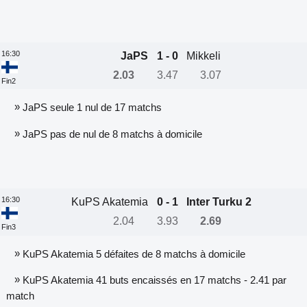
16:30
JaPS
1 - 0
Mikkeli
2.03
3.47
3.07
Fin2
»
JaPS seule 1 nul de 17 matchs
»
JaPS pas de nul de 8 matchs à domicile
16:30
KuPS Akatemia
0 - 1
Inter Turku 2
2.04
3.93
2.69
Fin3
»
KuPS Akatemia 5 défaites de 8 matchs à domicile
»
KuPS Akatemia 41 buts encaissés en 17 matchs - 2.41 par
match