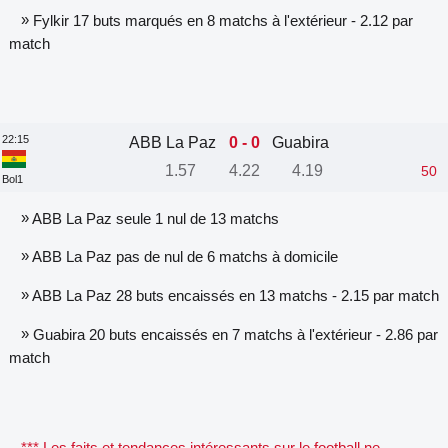
»
Fylkir 17 buts marqués en 8 matchs à l'extérieur - 2.12 par
match
22:15
ABB La Paz
0 - 0
Guabira
1.57
4.22
4.19
50
'
Bol1
»
ABB La Paz seule 1 nul de 13 matchs
»
ABB La Paz pas de nul de 6 matchs à domicile
»
ABB La Paz 28 buts encaissés en 13 matchs - 2.15 par match
»
Guabira 20 buts encaissés en 7 matchs à l'extérieur - 2.86 par
match
*** Les faits et tendances intéressants sur le football ne