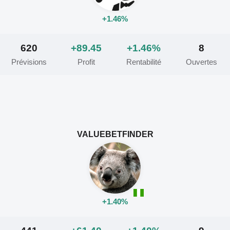
+1.46%
620
+89.45
+1.46%
8
Prévisions
Profit
Rentabilité
Ouvertes
VALUEBETFINDER
+1.40%