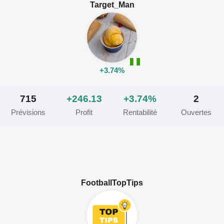
Target_Man
+3.74%
715
+246.13
+3.74%
2
Prévisions
Profit
Rentabilité
Ouvertes
FootballTopTips