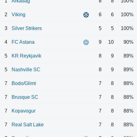
1
Arkadag
8
8
100%
2
Viking
6
6
100%
3
Silver Strikers
5
5
100%
4
FC Astana
9
10
90%
5
KR Reykjavik
8
9
89%
5
Nashville SC
8
9
89%
7
Bodo/Glimt
7
8
88%
7
Brusque SC
7
8
88%
7
Kopavogur
7
8
88%
7
Real Salt Lake
7
8
88%