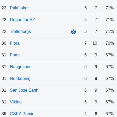
22
Pakhtakor
5
7
71%
22
Regar-TadAZ
5
7
71%
22
Trelleborgs
5
7
71%
30
Flora
7
10
70%
31
Fram
6
9
67%
31
Haugesund
6
9
67%
31
Norrkoping
6
9
67%
31
San Jose Earth
6
9
67%
31
Viking
6
9
67%
36
CSKA Pamir
4
6
67%