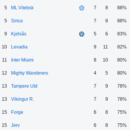
5
ML Vitebsk
7
8
88%
5
Sirius
7
8
88%
9
Kjelsås
5
6
83%
10
Levadia
9
11
82%
11
Inter Miami
8
10
80%
12
Mighty Wanderers
4
5
80%
13
Tampere Utd
7
9
78%
13
Vikingur R.
7
9
78%
15
Forge
6
8
75%
15
Jerv
6
8
75%