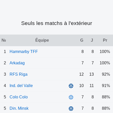
Seuls les matchs à l'extérieur
№
Équipe
G
J
Pr
1
Hammarby TFF
8
8
100%
2
Arkadag
7
7
100%
3
RFS Riga
12
13
92%
4
Ind. del Valle
10
11
91%
5
Colo Colo
7
8
88%
5
Din. Minsk
7
8
88%