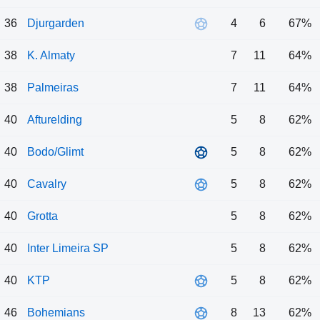
36
Djurgarden
4
6
67%
38
K. Almaty
7
11
64%
38
Palmeiras
7
11
64%
40
Afturelding
5
8
62%
40
Bodo/Glimt
5
8
62%
40
Cavalry
5
8
62%
40
Grotta
5
8
62%
40
Inter Limeira SP
5
8
62%
40
KTP
5
8
62%
46
Bohemians
8
13
62%