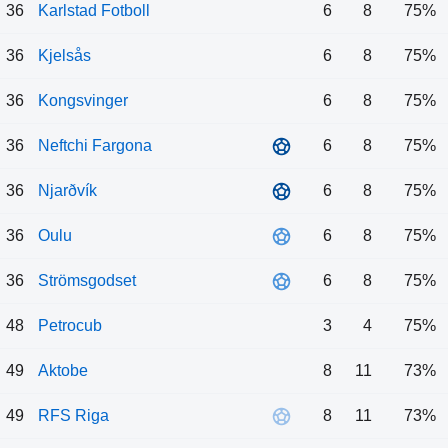
36
Karlstad Fotboll
6
8
75%
36
Kjelsås
6
8
75%
36
Kongsvinger
6
8
75%
36
Neftchi Fargona
6
8
75%
36
Njarðvík
6
8
75%
36
Oulu
6
8
75%
36
Strömsgodset
6
8
75%
48
Petrocub
3
4
75%
49
Aktobe
8
11
73%
49
RFS Riga
8
11
73%