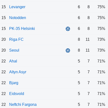
15
Levanger
6
8
75%
15
Notodden
6
8
75%
15
PK-35 Helsinki
6
8
75%
20
Riga FC
8
11
73%
20
Seoul
8
11
73%
22
Ahal
5
7
71%
22
Altyn Asyr
5
7
71%
22
Bjarg
5
7
71%
22
Eidsvold
5
7
71%
22
Neftchi Fargona
5
7
71%