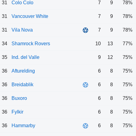
31
Colo Colo
7
9
78%
31
Vancouver White
7
9
78%
31
Vila Nova
7
9
78%
34
Shamrock Rovers
10
13
77%
35
Ind. del Valle
9
12
75%
36
Afturelding
6
8
75%
36
Breidablik
6
8
75%
36
Buxoro
6
8
75%
36
Fylkir
6
8
75%
36
Hammarby
6
8
75%