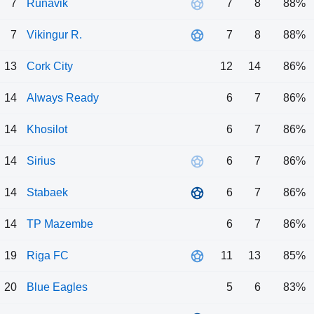
7
Runavik
7
8
88%
7
Vikingur R.
7
8
88%
13
Cork City
12
14
86%
14
Always Ready
6
7
86%
14
Khosilot
6
7
86%
14
Sirius
6
7
86%
14
Stabaek
6
7
86%
14
TP Mazembe
6
7
86%
19
Riga FC
11
13
85%
20
Blue Eagles
5
6
83%