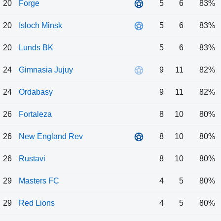
20
Forge
5
6
83%
20
Isloch Minsk
5
6
83%
20
Lunds BK
5
6
83%
24
Gimnasia Jujuy
9
11
82%
24
Ordabasy
9
11
82%
26
Fortaleza
8
10
80%
26
New England Rev
8
10
80%
26
Rustavi
8
10
80%
29
Masters FC
4
5
80%
29
Red Lions
4
5
80%